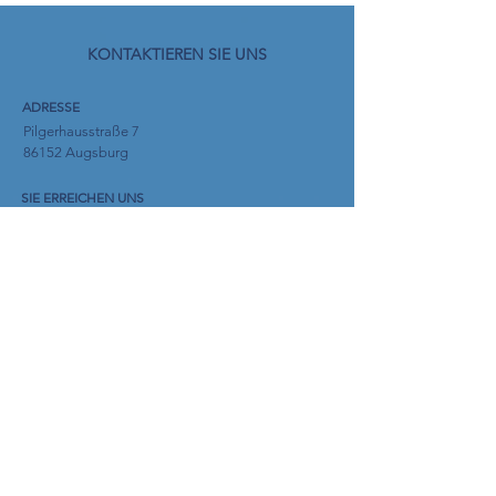
KONTAKTIEREN SIE UNS
ADRESSE
Pilgerhausstraße 7
86152 Augsburg
SIE ERREICHEN UNS
PER TELEFON ODER E-MAIL:
E-Mail:
info@cityhome-immobilien.com
Tel.: 0821/
47 09 565
Mobil: 0176/
21 83 49 21
Fax.: 0821/
47 09 557