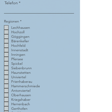
Telefon
P
Regionen
*
f
Lechhausen
l
i
Hochzoll
c
Göggingen
h
t
Bärenkeller
f
Hochfeld
e
Innenstadt
l
d
Inningen
Pfersee
Spickel
Siebenbrunn
Haunstetten
Univiertel
Frienhaberau
Hammerschmiede
Antonviertel
Oberhausen
Kriegshaber
Herrenbach
Gerthofen