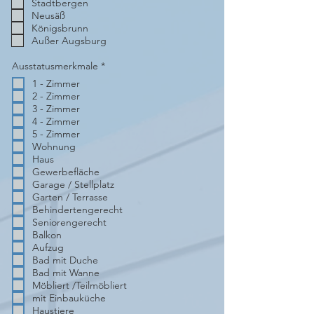
Stadtbergen
Neusäß
Königsbrunn
Außer Augsburg
P
Ausstatusmerkmale
*
f
1 - Zimmer
l
i
2 - Zimmer
c
3 - Zimmer
h
t
4 - Zimmer
f
5 - Zimmer
e
Wohnung
l
d
Haus
Gewerbefläche
Garage / Stellplatz
Garten / Terrasse
Behindertengerecht
Seniorengerecht
Balkon
Aufzug
Bad mit Duche
Bad mit Wanne
Möbliert /Teilmöbliert
mit Einbauküche
Haustiere